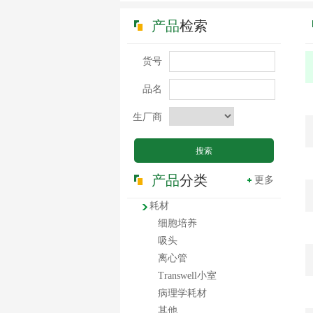
Proteintech最新订购发
产品
检索
迅贝生物祝愿中国早日
货号
新品|新赛美让WB实验
品名
生厂商
Novoprotein细胞因子大
Proteintech 新冠病
产品
分类
更多
耗材
细胞培养
吸头
离心管
Transwell小室
病理学耗材
其他