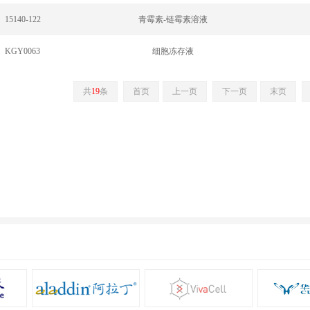
15140-122
青霉素-链霉素溶液
KGY0063
细胞冻存液
共
19
条
首页
上一页
下一页
末页