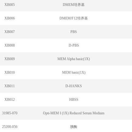
XB005
DMEM培养基
XB006
DMEM/F12培养基
XB007
PBS
XB008
D-PBS
XB009
MEM Alpha basic(1X)
XB010
MEM basic(1X)
XB011
D-HANKS
XB012
HBSS
31985-070
Opti-MEM I (1X) Reduced Serum Medium
25200-056
胰酶