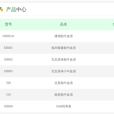
货通知
2020-03-19
产品
中心
战胜疫情
2020-03-18
货号
品名
更省事
2020-03-18
10099141
澳洲胎牛血清
促销!
2020-03-18
XB001
低内毒素胎牛血清
毒N蛋白免费赠送活动
2020-03-18
XB002
无支原体胎牛血清
XB003
无支原体小牛血清
500
北美胎牛血清
510
南美胎牛血清
XB004
1640培养基